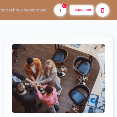
0
0756879899