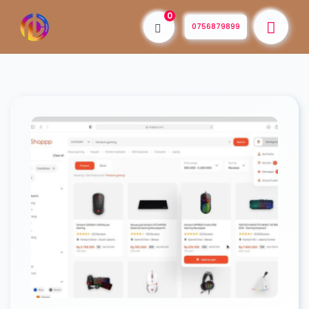
0
0756879899