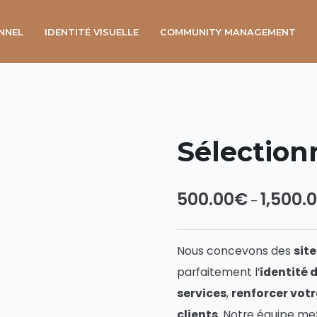
NNEL
IDENTITÉ VISUELLE
COMMUNITY MANAGEMENT
Sélectionn
500.00
€
1,500.
–
Nous concevons des
site
parfaitement l’
identité 
services
,
renforcer votre
clients
. Notre équipe me