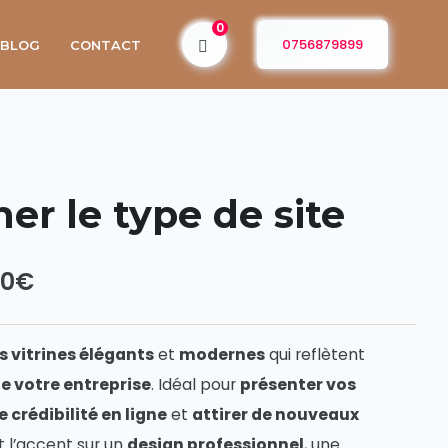
0
0756879899
BLOG
CONTACT
er le type de site
00
€
s vitrines élégants
et
modernes
qui reflètent
de votre entreprise
. Idéal pour
présenter vos
 crédibilité en ligne
et
attirer de nouveaux
t l’accent sur un
design professionnel
, une